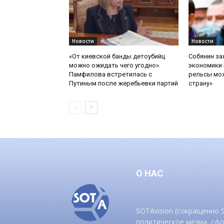
Новости
Новости
«От киевской банды детоубийц
Собянин за
можно ожидать чего угодно».
экономики 
Памфилова встретилась с
рельсы мож
Путиным после жеребьевки партий
страну»
О НАС
SOTAvision (сокращенно
политическое медиа, сф