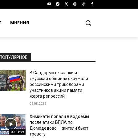
И
МНЕНИЯ
ПОПУЛЯРНОЕ
В Сандармохе казаки и
«Русская община» окружали
российскими триколорами
участников акции памяти
жертв репрессий
05.08.2026
Химикаты попали в водоемы
после атаки БПЛА по
Домодедово — жители бьют
00:04:39
тревогу