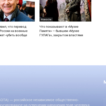
Новости
явил, что перевод
Что показывают в «Музее
России на военные
Памяти» — бывшем «Музее
ет «убить вообще
ГУЛАГа», закрытом властями
 SOTA) — российское независимое общественно-
окусированное на освещении нарушения прав человека