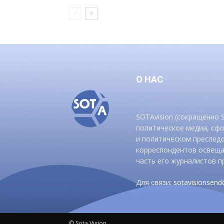
О НАС
SOTAvision (сокращенно
политическое медиа, сф
и политическом преследо
корреспондентов освеща
часть его журналистов п
Для связи:
sotavisionsen
© Sota Vision