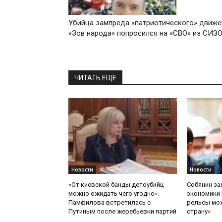
Убийца зампреда «патриотического» движе
«Зов народа» попросился на «СВО» из СИЗ
ЧИТАТЬ ЕЩЕ
Новости
Новости
«От киевской банды детоубийц
Собянин за
можно ожидать чего угодно».
экономики 
Памфилова встретилась с
рельсы мож
Путиным после жеребьевки партий
страну»