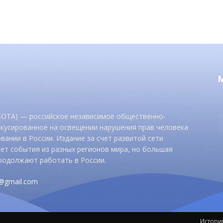
 SOTA) — российское независимое общественно-
окусированное на освещении нарушения прав человека
вании в России. Издание за счет развитой сети
ет события из разных регионов мира, но большая
родолжают работать в России.
d@gmail.com
Истори