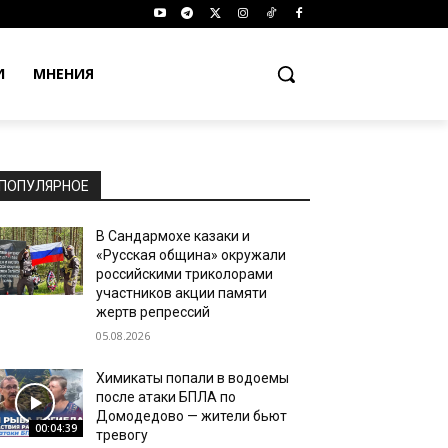
И
МНЕНИЯ
ПОПУЛЯРНОЕ
В Сандармохе казаки и
«Русская община» окружали
российскими триколорами
участников акции памяти
жертв репрессий
05.08.2026
Химикаты попали в водоемы
после атаки БПЛА по
Домодедово — жители бьют
00:04:39
тревогу