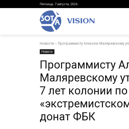
Пятница, 7 августа, 2026
VISION
Новости
Программисту Алексею Маляревскому утве
Новости
Программисту А
Маляревскому ут
7 лет колонии по
«экстремистском
донат ФБК