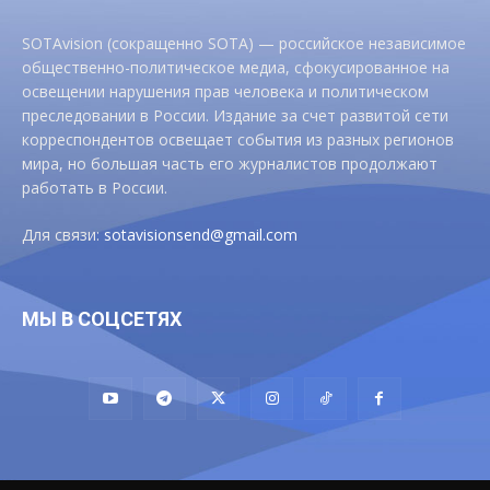
SOTAvision (сокращенно SOTA) — российское независимое
общественно-политическое медиа, сфокусированное на
освещении нарушения прав человека и политическом
преследовании в России. Издание за счет развитой сети
корреспондентов освещает события из разных регионов
мира, но большая часть его журналистов продолжают
работать в России.
Для связи:
sotavisionsend@gmail.com
МЫ В СОЦСЕТЯХ