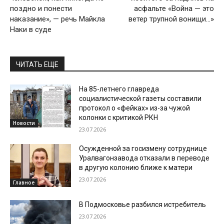
поздно и понести
асфальте «Война — это
наказание», — речь Майкла
ветер трупной вонищи…»
Наки в суде
ЧИТАТЬ ЕЩЕ
На 85-летнего главреда
социалистической газеты составили
протокол о «фейках» из-за чужой
колонки с критикой РКН
Новости
23.07.2026
Осужденной за госизмену сотруднице
Уралвагонзавода отказали в переводе
в другую колонию ближе к матери
23.07.2026
Главное
В Подмосковье разбился истребитель
23.07.2026