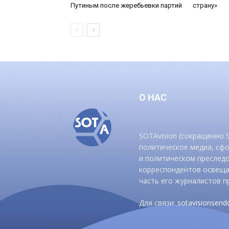
Путиным после жеребьевки партий
страну»
О НАС
SOTAvision (сокращенно
политическое медиа, сф
и политическом преследо
корреспондентов освеща
часть его журналистов п
Для связи:
sotavisionsen