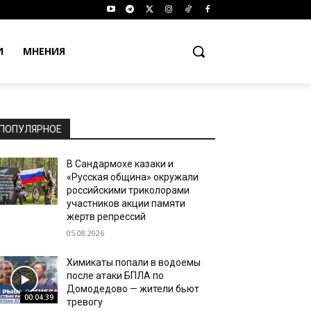
И
МНЕНИЯ
ПОПУЛЯРНОЕ
В Сандармохе казаки и
«Русская община» окружали
российскими триколорами
участников акции памяти
жертв репрессий
05.08.2026
Химикаты попали в водоемы
после атаки БПЛА по
Домодедово — жители бьют
00:04:39
тревогу