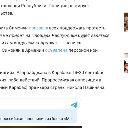
 площади Республики. Полиция реагирует
ьства.
арита Симонян
призвала
всех поддержать протесты.
я не придет на Площадь Республики будет являться
о и геноцида армян Арцаха»,
— написал
е. Симонян в Армении
объявлена
персоной нон
иятий» Азербайджана в Карабахе 19-20 сентября
ких-либо действий. Пророссийская оппозиция в
рный Карабах) премьера страны Никола Пашиняна.