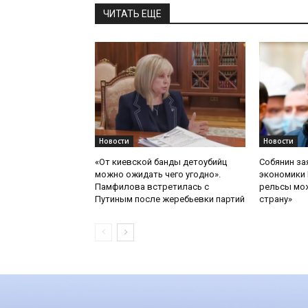
ЧИТАТЬ ЕЩЕ
Новости
Новости
«От киевской банды детоубийц
Собянин за
можно ожидать чего угодно».
экономики 
Памфилова встретилась с
рельсы мож
Путиным после жеребьевки партий
страну»