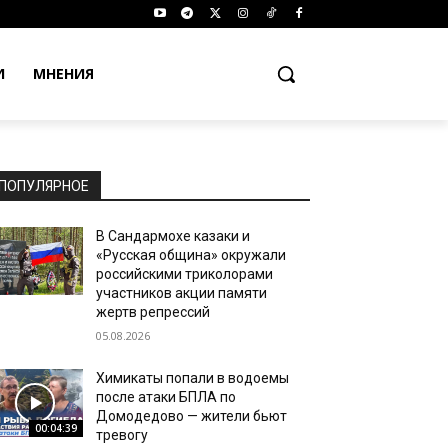
И
МНЕНИЯ
ПОПУЛЯРНОЕ
В Сандармохе казаки и
«Русская община» окружали
российскими триколорами
участников акции памяти
жертв репрессий
05.08.2026
Химикаты попали в водоемы
после атаки БПЛА по
Домодедово — жители бьют
00:04:39
тревогу