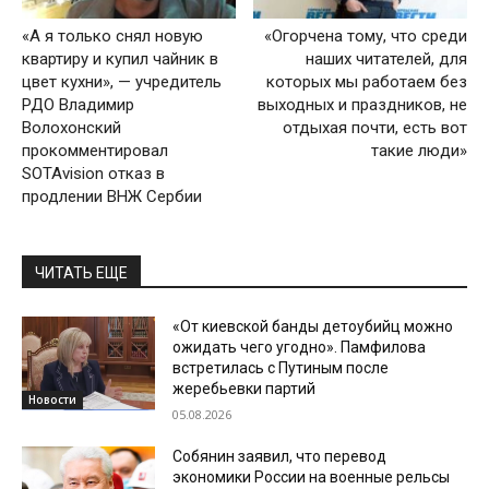
«А я только снял новую
«Огорчена тому, что среди
квартиру и купил чайник в
наших читателей, для
цвет кухни», — учредитель
которых мы работаем без
РДО Владимир
выходных и праздников, не
Волохонский
отдыхая почти, есть вот
прокомментировал
такие люди»
SOTAvision отказ в
продлении ВНЖ Сербии
ЧИТАТЬ ЕЩЕ
«От киевской банды детоубийц можно
ожидать чего угодно». Памфилова
встретилась с Путиным после
жеребьевки партий
Новости
05.08.2026
Собянин заявил, что перевод
экономики России на военные рельсы