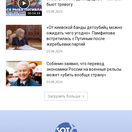
бьют тревогу
05.08.2026
00:04:39
«От киевской банды детоубийц можно
ожидать чего угодно». Памфилова
встретилась с Путиным после
жеребьевки партий
05.08.2026
Собянин заявил, что перевод
экономики России на военные рельсы
может «убить вообще страну»
05.08.2026
Загрузить больше