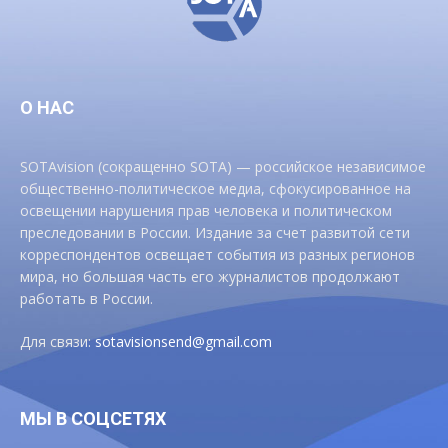
О НАС
SOTAvision (сокращенно SOTA) — российское независимое
общественно-политическое медиа, сфокусированное на
освещении нарушения прав человека и политическом
преследовании в России. Издание за счет развитой сети
корреспондентов освещает события из разных регионов
мира, но большая часть его журналистов продолжают
работать в России.
Для связи:
sotavisionsend@gmail.com
МЫ В СОЦСЕТЯХ