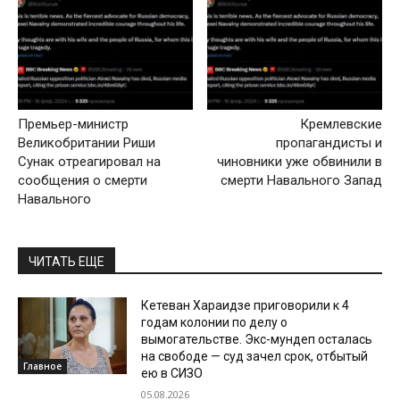
Премьер-министр
Кремлевские
Великобритании Риши
пропагандисты и
Сунак отреагировал на
чиновники уже обвинили в
сообщения о смерти
смерти Навального Запад
Навального
ЧИТАТЬ ЕЩЕ
Кетеван Хараидзе приговорили к 4
годам колонии по делу о
вымогательстве. Экс-мундеп осталась
на свободе — суд зачел срок, отбытый
Главное
ею в СИЗО
05.08.2026