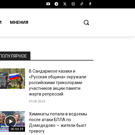
И
МНЕНИЯ
ПОПУЛЯРНОЕ
В Сандармохе казаки и
«Русская община» окружали
российскими триколорами
участников акции памяти
жертв репрессий
05.08.2026
Химикаты попали в водоемы
после атаки БПЛА по
Домодедово — жители бьют
00:04:39
тревогу