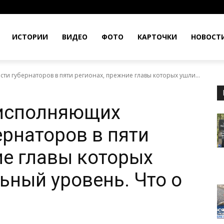
ИСТОРИИ
ВИДЕО
ФОТО
КАРТОЧКИ
НОВОСТ
и губернаторов в пяти регионах, прежние главы которых ушли...
 исполняющих
ернаторов в пяти
ие главы которых
ьный уровень. Что о