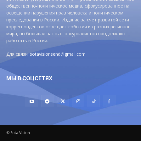
общественно-политическое медиа, сфокусированное на
освещении нарушения прав человека и политическом
преследовании в России. Издание за счет развитой сети
корреспондентов освещает события из разных регионов
мира, но большая часть его журналистов продолжают
работать в России.
Для связи:
sotavisionsend@gmail.com
МЫ В СОЦСЕТЯХ
© Sota Vision