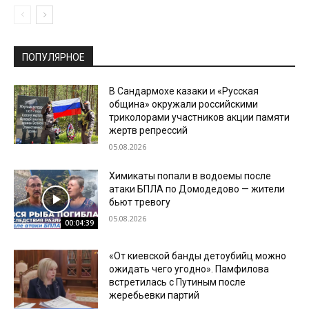
ПОПУЛЯРНОЕ
В Сандармохе казаки и «Русская
община» окружали российскими
триколорами участников акции памяти
жертв репрессий
05.08.2026
Химикаты попали в водоемы после
атаки БПЛА по Домодедово — жители
бьют тревогу
05.08.2026
00:04:39
«От киевской банды детоубийц можно
ожидать чего угодно». Памфилова
встретилась с Путиным после
жеребьевки партий