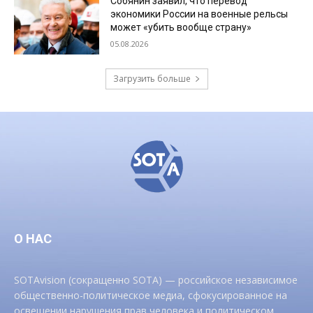
Собянин заявил, что перевод
экономики России на военные рельсы
может «убить вообще страну»
05.08.2026
Загрузить больше
О НАС
SOTAvision (сокращенно SOTA) — российское независимое
общественно-политическое медиа, сфокусированное на
освещении нарушения прав человека и политическом