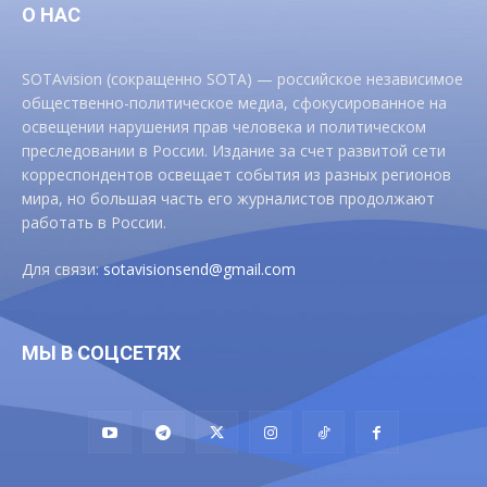
О НАС
SOTAvision (сокращенно SOTA) — российское независимое
общественно-политическое медиа, сфокусированное на
освещении нарушения прав человека и политическом
преследовании в России. Издание за счет развитой сети
корреспондентов освещает события из разных регионов
мира, но большая часть его журналистов продолжают
работать в России.
Для связи:
sotavisionsend@gmail.com
МЫ В СОЦСЕТЯХ