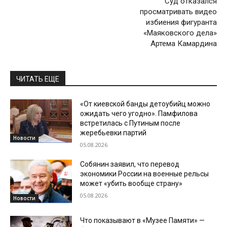
Суд отказался
просматривать видео
избиения фигуранта
«Маяковского дела»
Артема Камардина
ЧИТАТЬ ЕЩЕ
«От киевской банды детоубийц можно
ожидать чего угодно». Памфилова
встретилась с Путиным после
жеребьевки партий
Новости
05.08.2026
Собянин заявил, что перевод
экономики России на военные рельсы
может «убить вообще страну»
05.08.2026
Новости
Что показывают в «Музее Памяти» —