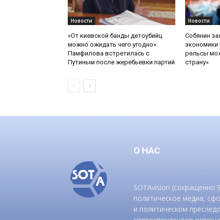
Новости
Новости
«От киевской банды детоубийц
Собянин за
можно ожидать чего угодно».
экономики 
Памфилова встретилась с
рельсы мож
Путиным после жеребьевки партий
страну»
О НАС
SOTAvision (сокращенно
политическое медиа, сф
и политическом преследо
корреспондентов освеща