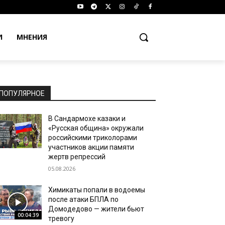
И
МНЕНИЯ
ПОПУЛЯРНОЕ
В Сандармохе казаки и
«Русская община» окружали
российскими триколорами
участников акции памяти
жертв репрессий
05.08.2026
Химикаты попали в водоемы
после атаки БПЛА по
Домодедово — жители бьют
00:04:39
тревогу