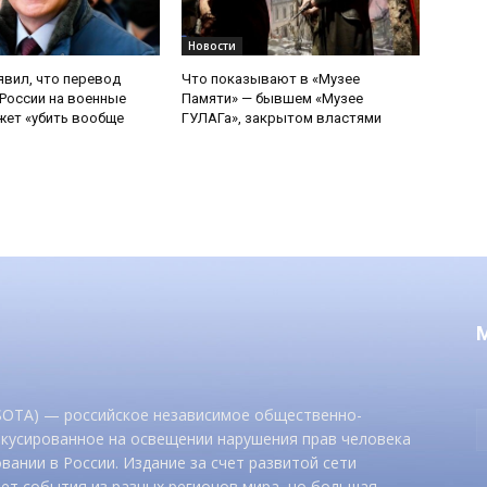
Новости
явил, что перевод
Что показывают в «Музее
России на военные
Памяти» — бывшем «Музее
ет «убить вообще
ГУЛАГа», закрытом властями
 SOTA) — российское независимое общественно-
окусированное на освещении нарушения прав человека
вании в России. Издание за счет развитой сети
ет события из разных регионов мира, но большая