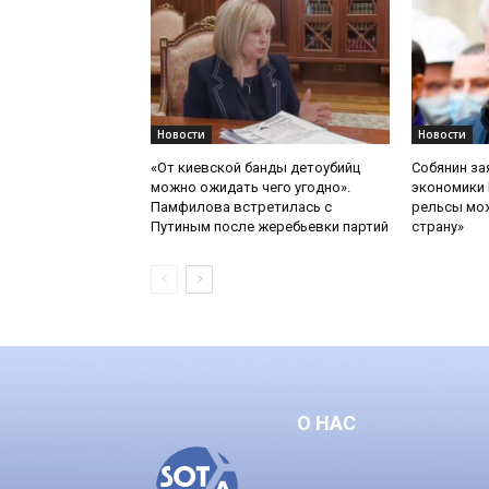
Новости
Новости
«От киевской банды детоубийц
Собянин за
можно ожидать чего угодно».
экономики 
Памфилова встретилась с
рельсы мож
Путиным после жеребьевки партий
страну»
О НАС