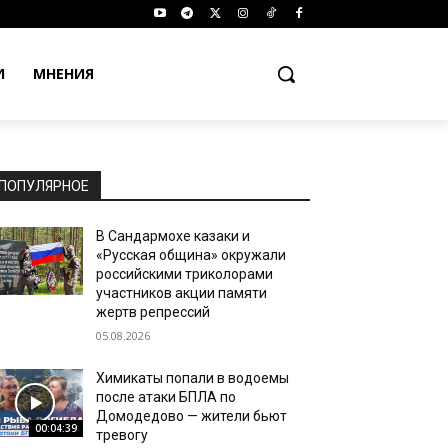
И
МНЕНИЯ
ПОПУЛЯРНОЕ
В Сандармохе казаки и
«Русская община» окружали
российскими триколорами
участников акции памяти
жертв репрессий
05.08.2026
Химикаты попали в водоемы
после атаки БПЛА по
Домодедово — жители бьют
00:04:39
тревогу