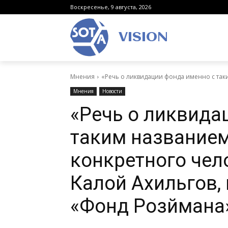
Воскресенье, 9 августа, 2026
VISION
Мнения
«Речь о ликвидации фонда именно с таки
Мнения
Новости
«Речь о ликвида
таким названием
конкретного чел
Калой Ахильгов,
«Фонд Розймана»