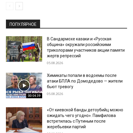
ПОПУЛЯРНОЕ
В Сандармохе казаки и «Русская
община» окружали российскими
триколорами участников акции памяти
жертв репрессий
05.08.2026
Химикаты попали в водоемы после
атаки БПЛА по Домодедово — жители
бьют тревогу
05.08.2026
00:04:39
«От киевской банды детоубийц можно
ожидать чего угодно». Памфилова
встретилась с Путиным после
жеребьевки партий