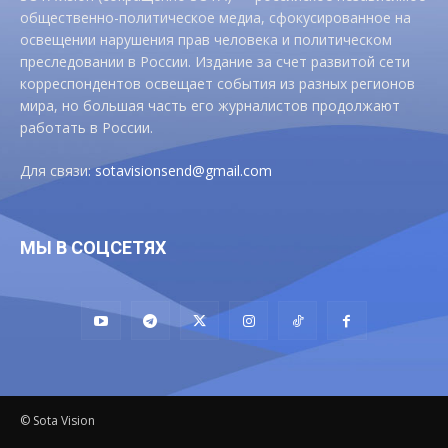
общественно-политическое медиа, сфокусированное на
освещении нарушения прав человека и политическом
преследовании в России. Издание за счет развитой сети
корреспондентов освещает события из разных регионов
мира, но большая часть его журналистов продолжают
работать в России.
Для связи:
sotavisionsend@gmail.com
МЫ В СОЦСЕТЯХ
© Sota Vision