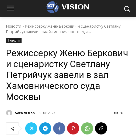
VISION
Новости
Режиссерку Женю Беркович и сценаристку Светлану
Петрийчук завели в зал Хамовнического суда...
Новости
Режиссерку Женю Беркович
и сценаристку Светлану
Петрийчук завели в зал
Хамовнического суда
Москвы
Sota Vision
30.06.2023
50