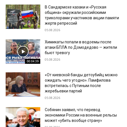
В Сандармохе казаки и «Русская
община» окружали российскими
триколорами участников акции памяти
жертв репрессий
05.08.2026
Химикаты попали в водоемы после
атаки БПЛА по Домодедово — жители
бьют тревогу
05.08.2026
00:04:39
«От киевской банды детоубийц можно
ожидать чего угодно». Памфилова
встретилась с Путиным после
жеребьевки партий
05.08.2026
Собянин заявил, что перевод
экономики России на военные рельсы
может «убить вообще страну»