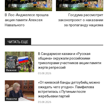
В Лос-Анджелесе прошла
Госдума рассмотрит
акция памяти Алексея
законопроект о наказании
Навального
за пропаганду нацизма
ЧИТАТЬ ЕЩЕ
В Сандармохе казаки и «Русская
община» окружали российскими
триколорами участников акции памяти
жертв репрессий
Важное
05.08.2026
«От киевской банды детоубийц можно
ожидать чего угодно». Памфилова
встретилась с Путиным после
жеребьевки партий
Новости
05.08.2026