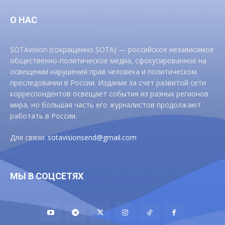
О НАС
SOTAvision (сокращенно SOTA) — российское независимое
общественно-политическое медиа, сфокусированное на
освещении нарушения прав человека и политическом
преследовании в России. Издание за счет развитой сети
корреспондентов освещает события из разных регионов
мира, но большая часть его журналистов продолжают
работать в России.
Для связи:
sotavisionsend@gmail.com
МЫ В СОЦСЕТЯХ