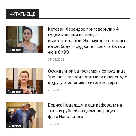
ЧИТАТЬ ЕЩЕ
Кетеван Хараидзе приговорили к 4
годам колонии по делу о
вымогательстве. Экс-мундеп осталась
на свободе — суд зачел срок, отбытый
Главное
ею в СИЗО
05.08.2026
Осужденной за госизмену сотруднице
Уралвагонзавода отказали в переводе
в другую колонию ближе к матери
23.07.2026
Главное
Бориса Надеждина оштрафовали на
тысячу рублей за «демонстрацию»
фото Навального
17.07.2026
Главное