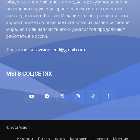
общественно-политическое медиа, сфокусированное на
освещении нарушения прав человека и политическом
преследовании в России. Издание за счет развитой сети
корреспондентов освещает события из разных регионов
мира, но большая часть его журналистов продолжают
работать в России.
Для связи:
sotavisionsend@gmail.com
МЫ В СОЦСЕТЯХ
© Sota Vision
Истории
Видео
Фото
Карточки
Новости
Мнения