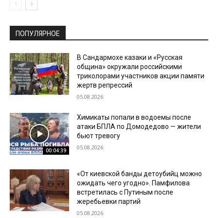
ПОПУЛЯРНОЕ
В Сандармохе казаки и «Русская
община» окружали российскими
триколорами участников акции памяти
жертв репрессий
05.08.2026
Химикаты попали в водоемы после
атаки БПЛА по Домодедово — жители
бьют тревогу
05.08.2026
00:04:39
«От киевской банды детоубийц можно
ожидать чего угодно». Памфилова
встретилась с Путиным после
жеребьевки партий
05.08.2026