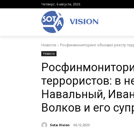
Четверг, 6 августа, 2026
VISION
Новости
Росфинмониторинг обновил реестр терро
Новости
Росфинмонитори
террористов: в 
Навальный, Иван
Волков и его су
Sota Vision
06.12.2023