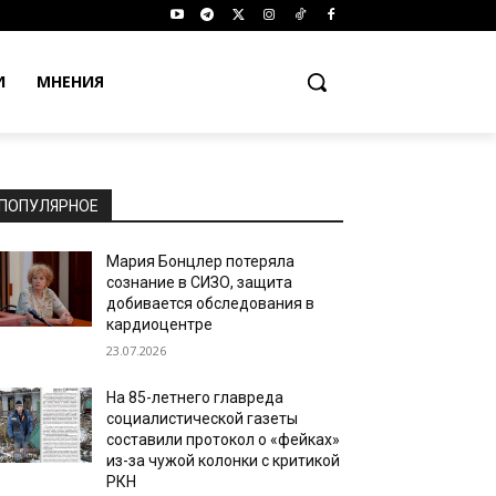
И
МНЕНИЯ
ПОПУЛЯРНОЕ
Мария Бонцлер потеряла
сознание в СИЗО, защита
добивается обследования в
кардиоцентре
23.07.2026
На 85-летнего главреда
социалистической газеты
составили протокол о «фейках»
из-за чужой колонки с критикой
РКН