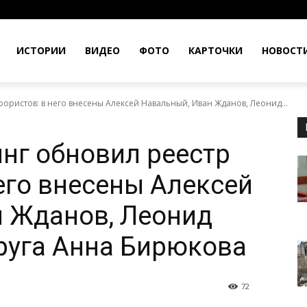
ИСТОРИИ
ВИДЕО
ФОТО
КАРТОЧКИ
НОВОСТ
ристов: в него внесены Алексей Навальный, Иван Жданов, Леонид...
нг обновил реестр
него внесены Алексей
 Жданов, Леонид
пруга Анна Бирюкова
72