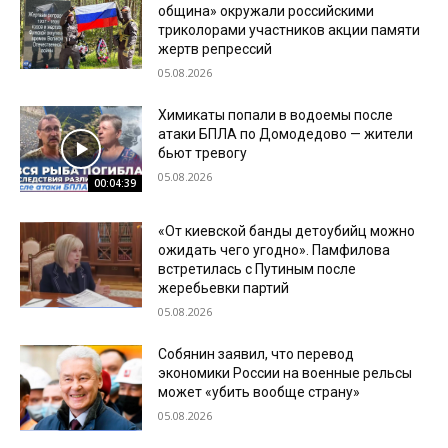
община» окружали российскими
триколорами участников акции памяти
жертв репрессий
05.08.2026
Химикаты попали в водоемы после
атаки БПЛА по Домодедово — жители
бьют тревогу
05.08.2026
00:04:39
«От киевской банды детоубийц можно
ожидать чего угодно». Памфилова
встретилась с Путиным после
жеребьевки партий
05.08.2026
Собянин заявил, что перевод
экономики России на военные рельсы
может «убить вообще страну»
05.08.2026