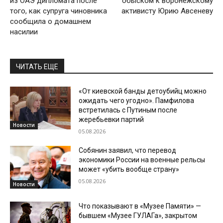
из ОАЭ дипломата после
обыском к воронежскому
того, как супруга чиновника
активисту Юрию Авсеневу
сообщила о домашнем
насилии
ЧИТАТЬ ЕЩЕ
«От киевской банды детоубийц можно
ожидать чего угодно». Памфилова
встретилась с Путиным после
жеребьевки партий
Новости
05.08.2026
Собянин заявил, что перевод
экономики России на военные рельсы
может «убить вообще страну»
05.08.2026
Новости
Что показывают в «Музее Памяти» —
бывшем «Музее ГУЛАГа», закрытом