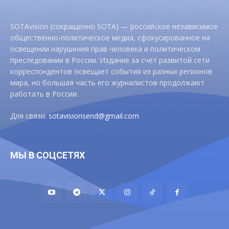
SOTAvision (сокращенно SOTA) — российское независимое
общественно-политическое медиа, сфокусированное на
освещении нарушения прав человека и политическом
преследовании в России. Издание за счет развитой сети
корреспондентов освещает события из разных регионов
мира, но большая часть его журналистов продолжают
работать в России.
Для связи:
sotavisionsend@gmail.com
МЫ В СОЦСЕТЯХ