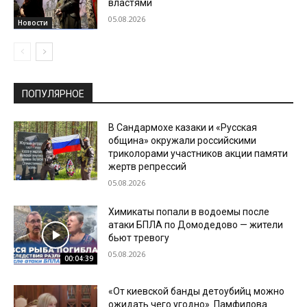
властями
05.08.2026
Новости
ПОПУЛЯРНОЕ
В Сандармохе казаки и «Русская
община» окружали российскими
триколорами участников акции памяти
жертв репрессий
05.08.2026
Химикаты попали в водоемы после
атаки БПЛА по Домодедово — жители
бьют тревогу
05.08.2026
00:04:39
«От киевской банды детоубийц можно
ожидать чего угодно». Памфилова