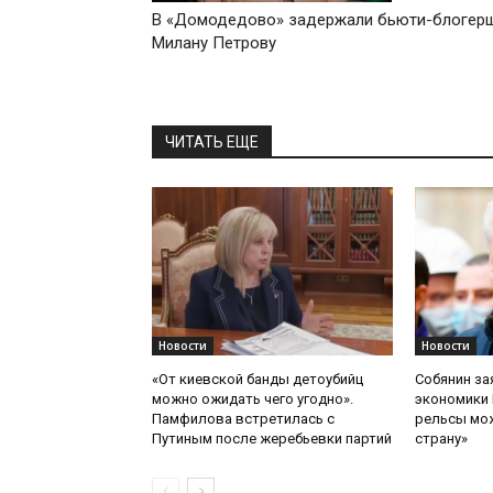
В «Домодедово» задержали бьюти-блогер
Милану Петрову
ЧИТАТЬ ЕЩЕ
Новости
Новости
«От киевской банды детоубийц
Собянин за
можно ожидать чего угодно».
экономики 
Памфилова встретилась с
рельсы мож
Путиным после жеребьевки партий
страну»