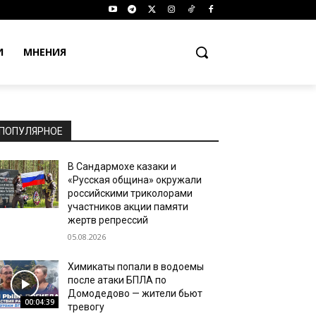
И
МНЕНИЯ
ПОПУЛЯРНОЕ
В Сандармохе казаки и
«Русская община» окружали
российскими триколорами
участников акции памяти
жертв репрессий
05.08.2026
Химикаты попали в водоемы
после атаки БПЛА по
Домодедово — жители бьют
00:04:39
тревогу