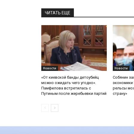
ЧИТАТЬ ЕЩЕ
Новости
Новости
«От киевской банды детоубийц
Собянин за
можно ожидать чего угодно».
экономики 
Памфилова встретилась с
рельсы мож
Путиным после жеребьевки партий
страну»