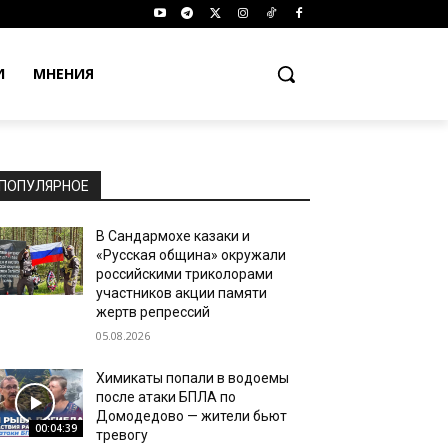
И
МНЕНИЯ
ПОПУЛЯРНОЕ
В Сандармохе казаки и
«Русская община» окружали
российскими триколорами
участников акции памяти
жертв репрессий
05.08.2026
Химикаты попали в водоемы
после атаки БПЛА по
Домодедово — жители бьют
00:04:39
тревогу