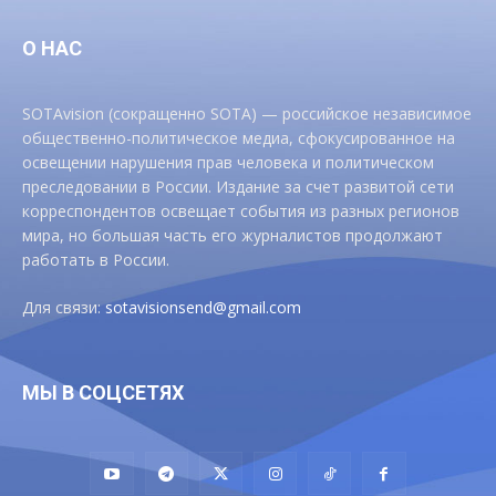
О НАС
SOTAvision (сокращенно SOTA) — российское независимое
общественно-политическое медиа, сфокусированное на
освещении нарушения прав человека и политическом
преследовании в России. Издание за счет развитой сети
корреспондентов освещает события из разных регионов
мира, но большая часть его журналистов продолжают
работать в России.
Для связи:
sotavisionsend@gmail.com
МЫ В СОЦСЕТЯХ