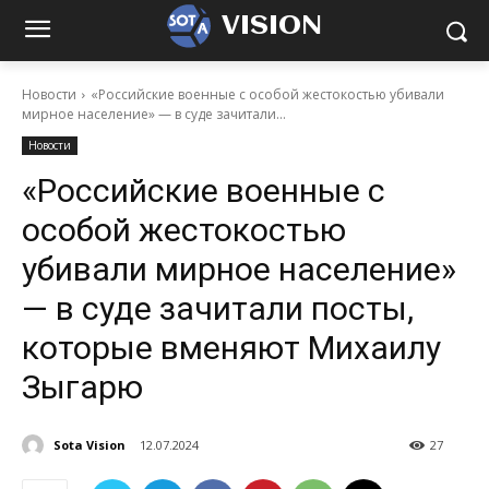
VISION
Новости
«Российские военные с особой жестокостью убивали
мирное население» — в суде зачитали...
Новости
«Российские военные с
особой жестокостью
убивали мирное население»
— в суде зачитали посты,
которые вменяют Михаилу
Зыгарю
Sota Vision
12.07.2024
27