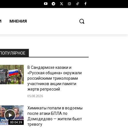
И
МНЕНИЯ
ПОПУЛЯРНОЕ
В Сандармохе казаки и
«Русская община» окружали
российскими триколорами
участников акции памяти
жертв репрессий
05.08.2026
Химикаты попали в водоемы
после атаки БПЛА по
Домодедово — жители бьют
00:04:39
тревогу