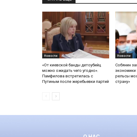
Новости
Новости
«От киевской банды детоубийц
Собянин за
можно ожидать чего угодно».
экономики 
Памфилова встретилась с
рельсы мож
Путиным после жеребьевки партий
страну»
О НАС