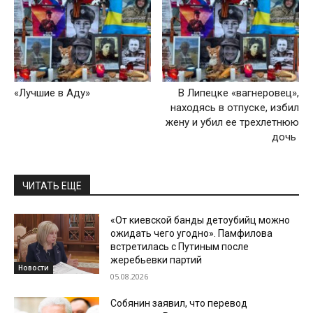
«Лучшие в Аду»
В Липецке «вагнеровец»,
находясь в отпуске, избил
жену и убил ее трехлетнюю
дочь
ЧИТАТЬ ЕЩЕ
«От киевской банды детоубийц можно
ожидать чего угодно». Памфилова
встретилась с Путиным после
жеребьевки партий
Новости
05.08.2026
Собянин заявил, что перевод