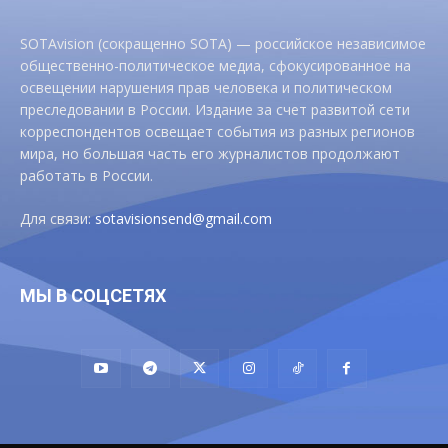
SOTAvision (сокращенно SOTA) — российское независимое
общественно-политическое медиа, сфокусированное на
освещении нарушения прав человека и политическом
преследовании в России. Издание за счет развитой сети
корреспондентов освещает события из разных регионов
мира, но большая часть его журналистов продолжают
работать в России.
Для связи:
sotavisionsend@gmail.com
МЫ В СОЦСЕТЯХ