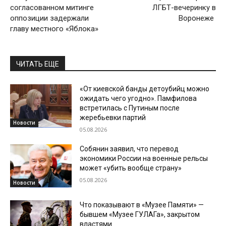
согласованном митинге
ЛГБТ-вечеринку в
оппозиции задержали
Воронеже
главу местного «Яблока»
ЧИТАТЬ ЕЩЕ
«От киевской банды детоубийц можно
ожидать чего угодно». Памфилова
встретилась с Путиным после
жеребьевки партий
Новости
05.08.2026
Собянин заявил, что перевод
экономики России на военные рельсы
может «убить вообще страну»
05.08.2026
Новости
Что показывают в «Музее Памяти» —
бывшем «Музее ГУЛАГа», закрытом
властями