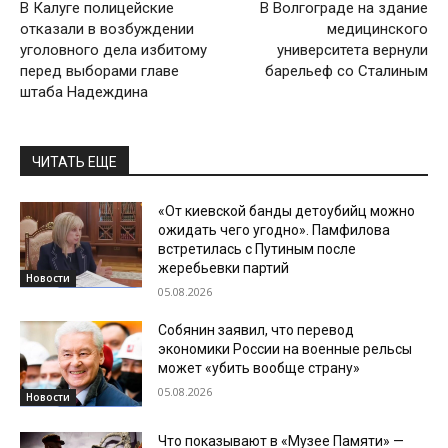
В Калуге полицейские
В Волгограде на здание
отказали в возбуждении
медицинского
уголовного дела избитому
университета вернули
перед выборами главе
барельеф со Сталиным
штаба Надеждина
ЧИТАТЬ ЕЩЕ
«От киевской банды детоубийц можно
ожидать чего угодно». Памфилова
встретилась с Путиным после
жеребьевки партий
Новости
05.08.2026
Собянин заявил, что перевод
экономики России на военные рельсы
может «убить вообще страну»
05.08.2026
Новости
Что показывают в «Музее Памяти» —