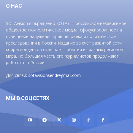
О НАС
SOTAvision (сокращенно SOTA) — российское независимое
общественно-политическое медиа, сфокусированное на
освещении нарушения прав человека и политическом
преследовании в России. Издание за счет развитой сети
корреспондентов освещает события из разных регионов
мира, но большая часть его журналистов продолжают
работать в России.
Для связи:
sotavisionsend@gmail.com
МЫ В СОЦСЕТЯХ