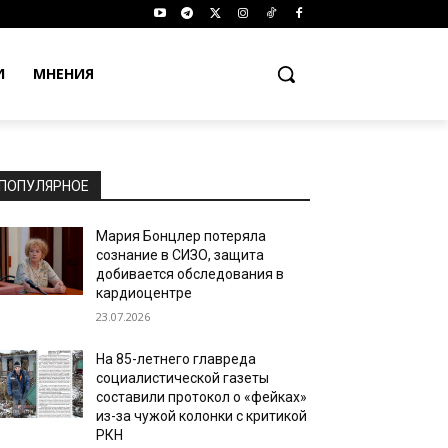
И
МНЕНИЯ
ПОПУЛЯРНОЕ
Мария Бонцлер потеряла
сознание в СИЗО, защита
добивается обследования в
кардиоцентре
23.07.2026
На 85-летнего главреда
социалистической газеты
составили протокол о «фейках»
из-за чужой колонки с критикой
РКН