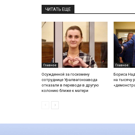
ЧИТАТЬ ЕЩЕ
Главное
Главное
Осужденной за госизмену
Бориса На
сотруднице Уралвагонзавода
на тысячу 
отказали в переводе в другую
«демонстр
колонию ближе к матери