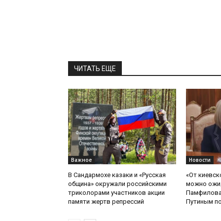
ЧИТАТЬ ЕЩЕ
Важное
Новости
В Сандармохе казаки и «Русская
«От киевск
община» окружали российскими
можно ожид
триколорами участников акции
Памфилова
памяти жертв репрессий
Путиным по