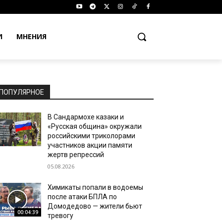
И
МНЕНИЯ
ПОПУЛЯРНОЕ
В Сандармохе казаки и
«Русская община» окружали
российскими триколорами
участников акции памяти
жертв репрессий
05.08.2026
Химикаты попали в водоемы
после атаки БПЛА по
Домодедово — жители бьют
00:04:39
тревогу