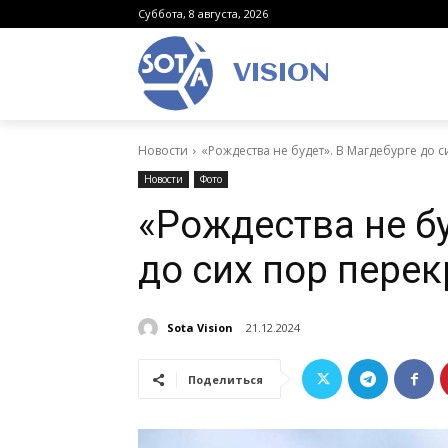
Суббота, 8 августа, 2026
VISION
Новости
«Рождества не будет». В Магдебурге до 
Новости
Фото
«Рождества не бу
до сих пор пере
Sota Vision
21.12.2024
Поделиться