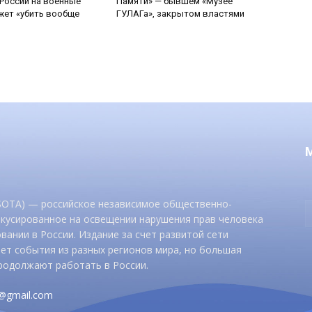
России на военные
Памяти» — бывшем «Музее
ет «убить вообще
ГУЛАГа», закрытом властями
 SOTA) — российское независимое общественно-
окусированное на освещении нарушения прав человека
вании в России. Издание за счет развитой сети
ет события из разных регионов мира, но большая
родолжают работать в России.
d@gmail.com