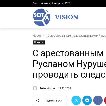
Воскресенье, 9 августа, 2026
VISION
Новости
С арестованным правозащитником Русл
Новости
С арестованным
Русланом Нуруш
проводить следс
Sota Vision
11.12.2024
Поделиться