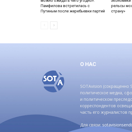
можно ожидать чего угодно».
экономики 
Памфилова встретилась с
рельсы мож
Путиным после жеребьевки партий
страну»
О НАС
SOTAvision (сокращенно
политическое медиа, сф
и политическом преследо
корреспондентов освеща
часть его журналистов п
Для связи:
sotavisionsen