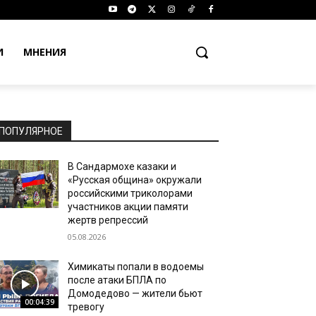
И
МНЕНИЯ
ПОПУЛЯРНОЕ
В Сандармохе казаки и
«Русская община» окружали
российскими триколорами
участников акции памяти
жертв репрессий
05.08.2026
Химикаты попали в водоемы
после атаки БПЛА по
Домодедово — жители бьют
00:04:39
тревогу