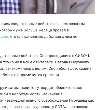
чались следственные действия с арестованным
который уже больше месяца провел в
щали,
что следственные действия с ним не
едственные действия. Они проводились в СИЗО-1.
та точно не в нашем интересе. Сегодня Нурушеву
мы ознакомились с делом. Оно небольшое, крайне
 небольшой промежуток времени.
ру и затем, если тот утвердит обвинительное
явили о необходимости назначения
ли незамедлительного освобождения Нурушева как
еле», — рассказал журналисту SOTAvision адвокат