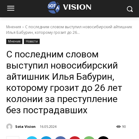
VISION
Мнения
С последним словом выступил новосибирский айтишник
Илья Бабурин, которому грозит до 26...
Мнения
Новости
С последним словом
выступил новосибирский
айтишник Илья Бабурин,
которому грозит до 26 лет
колонии за преступление
без пострадавших
Sota Vision
16.05.2024
90