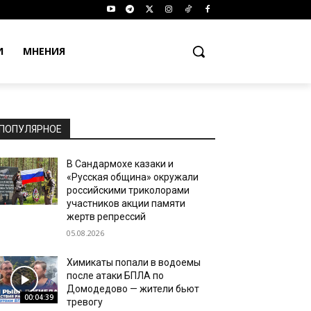
И
МНЕНИЯ
ПОПУЛЯРНОЕ
В Сандармохе казаки и
«Русская община» окружали
российскими триколорами
участников акции памяти
жертв репрессий
05.08.2026
Химикаты попали в водоемы
после атаки БПЛА по
Домодедово — жители бьют
00:04:39
тревогу