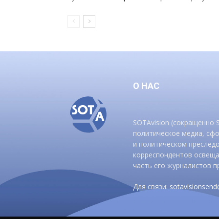
О НАС
SOTAvision (сокращенно
политическое медиа, сф
и политическом преследо
корреспондентов освеща
часть его журналистов п
Для связи:
sotavisionsen