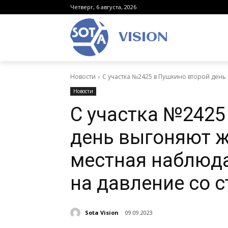
Четверг, 6 августа, 2026
VISION
Новости
С участка №2425 в Пушкино второй день 
Новости
С участка №2425
день выгоняют ж
местная наблюд
на давление со 
Sota Vision
09.09.2023