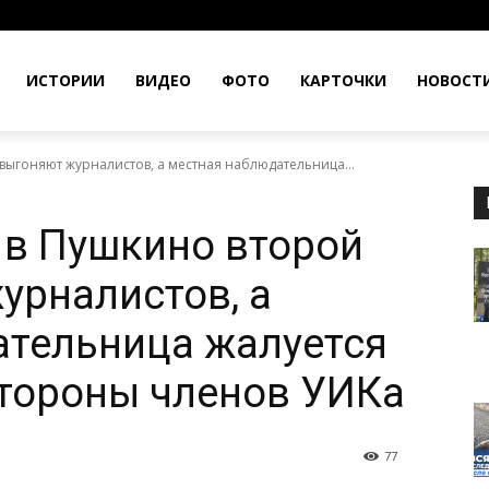
ИСТОРИИ
ВИДЕО
ФОТО
КАРТОЧКИ
НОВОСТ
выгоняют журналистов, а местная наблюдательница...
 в Пушкино второй
урналистов, а
ательница жалуется
стороны членов УИКа
77