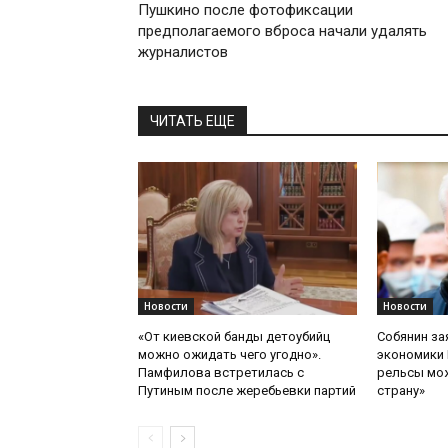
Пушкино после фотофиксации
предполагаемого вброса начали удалять
журналистов
ЧИТАТЬ ЕЩЕ
Новости
Новости
«От киевской банды детоубийц
Собянин за
можно ожидать чего угодно».
экономики 
Памфилова встретилась с
рельсы мож
Путиным после жеребьевки партий
страну»