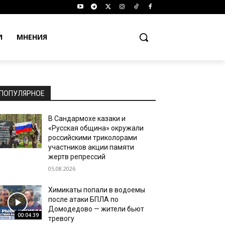
И
МНЕНИЯ
ПОПУЛЯРНОЕ
В Сандармохе казаки и
«Русская община» окружали
российскими триколорами
участников акции памяти
жертв репрессий
05.08.2026
Химикаты попали в водоемы
после атаки БПЛА по
Домодедово — жители бьют
00:04:39
тревогу