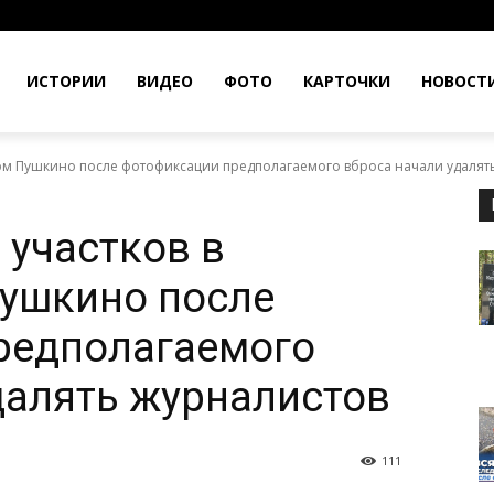
ИСТОРИИ
ВИДЕО
ФОТО
КАРТОЧКИ
НОВОСТ
ом Пушкино после фотофиксации предполагаемого вброса начали удалять.
 участков в
ушкино после
редполагаемого
далять журналистов
111