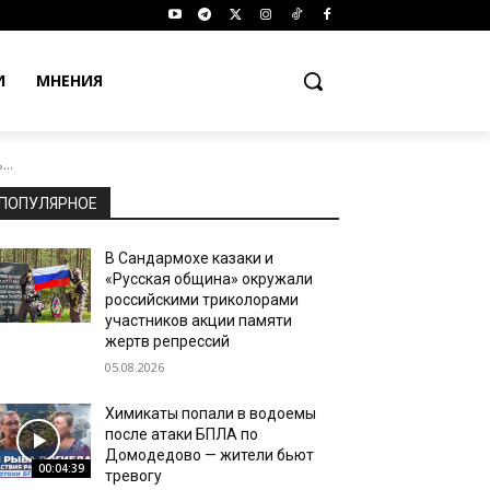
И
МНЕНИЯ
..
ПОПУЛЯРНОЕ
В Сандармохе казаки и
«Русская община» окружали
российскими триколорами
участников акции памяти
жертв репрессий
05.08.2026
Химикаты попали в водоемы
после атаки БПЛА по
Домодедово — жители бьют
00:04:39
тревогу