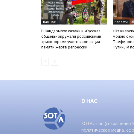
Важное
Новости
В Сандармохе казаки и «Русская
«От киевск
община» окружали российскими
можно ожид
триколорами участников акции
Памфилова
памяти жертв репрессий
Путиным по
О НАС
SOTAvision (сокращенно
политическое медиа, сф