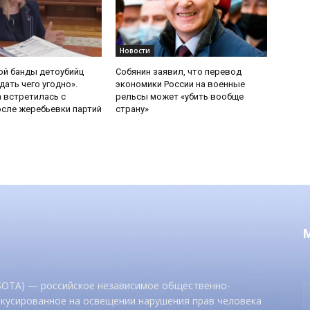
Новости
ой банды детоубийц
Собянин заявил, что перевод
ать чего угодно».
экономики России на военные
 встретилась с
рельсы может «убить вообще
сле жеребьевки партий
страну»
 SOTA) — российское независимое общественно-
окусированное на освещении нарушения прав человека