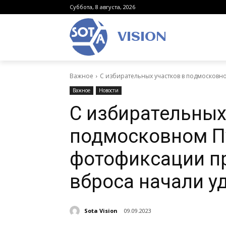
Суббота, 8 августа, 2026
VISION
Важное
С избирательных участков в подмосковн
Важное
Новости
С избирательных
подмосковном П
фотофиксации п
вброса начали у
Sota Vision
09.09.2023