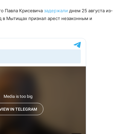
го Павла Крисевича
задержали
днем 25 августа из-
д в Мытищах признал арест незаконным и