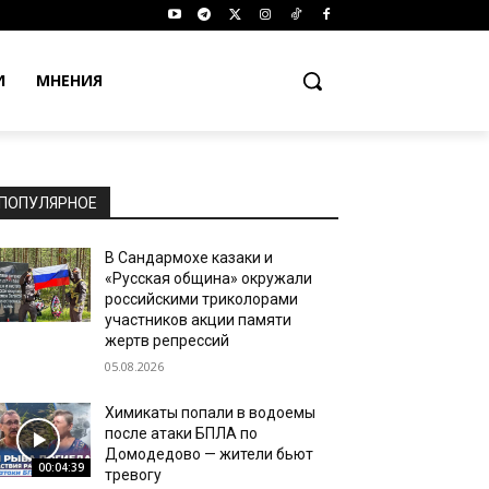
И
МНЕНИЯ
ПОПУЛЯРНОЕ
В Сандармохе казаки и
«Русская община» окружали
российскими триколорами
участников акции памяти
жертв репрессий
05.08.2026
Химикаты попали в водоемы
после атаки БПЛА по
Домодедово — жители бьют
00:04:39
тревогу