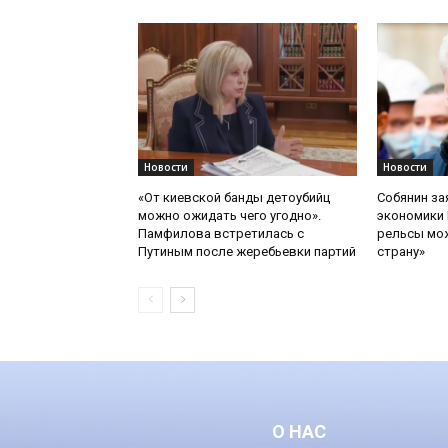
Новости
Новости
«От киевской банды детоубийц
Собянин за
можно ожидать чего угодно».
экономики 
Памфилова встретилась с
рельсы мож
Путиным после жеребьевки партий
страну»
О НАС