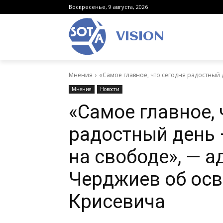
Воскресенье, 9 августа, 2026
VISION
Мнения
«Самое главное, что сегодня радостный д
Мнения
Новости
«Самое главное, 
радостный день 
на свободе», — а
Черджиев об ос
Крисевича