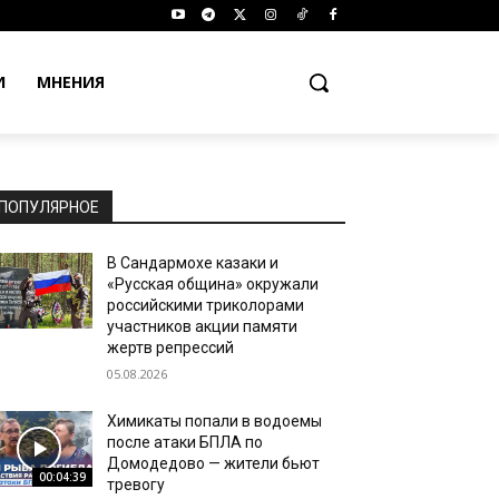
И
МНЕНИЯ
ПОПУЛЯРНОЕ
В Сандармохе казаки и
«Русская община» окружали
российскими триколорами
участников акции памяти
жертв репрессий
05.08.2026
Химикаты попали в водоемы
после атаки БПЛА по
Домодедово — жители бьют
00:04:39
тревогу