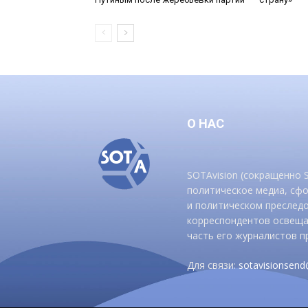
О НАС
SOTAvision (сокращенно
политическое медиа, сф
и политическом преследо
корреспондентов освеща
часть его журналистов п
Для связи:
sotavisionsen