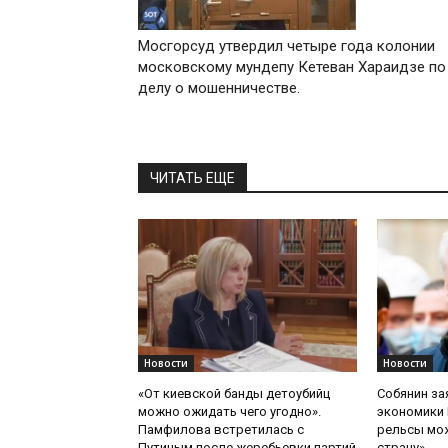
Мосгорсуд утвердил четыре года колонии
московскому мундепу Кетеван Хараидзе по
делу о мошенничестве.
ЧИТАТЬ ЕЩЕ
Новости
Новости
«От киевской банды детоубийц
Собянин за
можно ожидать чего угодно».
экономики 
Памфилова встретилась с
рельсы мож
Путиным после жеребьевки партий
страну»