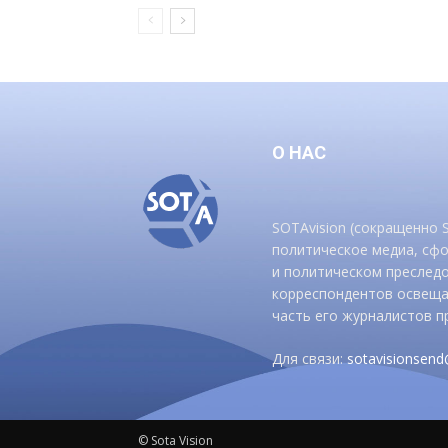
О НАС
SOTAvision (сокращенно
политическое медиа, сф
и политическом преследо
корреспондентов освеща
часть его журналистов п
Для связи:
sotavisionsen
© Sota Vision