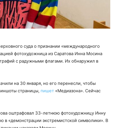
Верховного суда о признании «международного
ацией фотохудожница из Саратова Инна Мосина
ографий с радужными флагами. Их обнаружил в
ачили на 30 января, но его перенесли, чтобы
риншоты страницы,
пишет
«Медиазона». Сейчас
атова оштрафовал 33-летнюю фотохудожницу Инну
ию в «демонстрации экстремистской символики». В
убликации наказали Мосину.