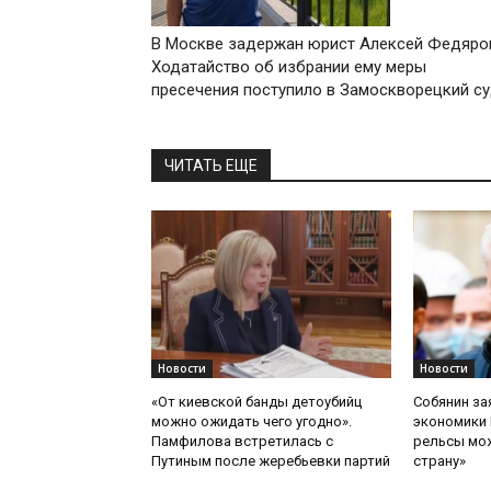
В Москве задержан юрист Алексей Федяро
Ходатайство об избрании ему меры
пресечения поступило в Замоскворецкий с
ЧИТАТЬ ЕЩЕ
Новости
Новости
«От киевской банды детоубийц
Собянин за
можно ожидать чего угодно».
экономики 
Памфилова встретилась с
рельсы мож
Путиным после жеребьевки партий
страну»