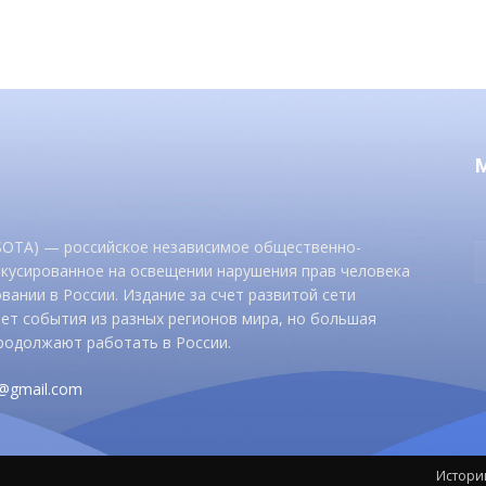
 SOTA) — российское независимое общественно-
окусированное на освещении нарушения прав человека
вании в России. Издание за счет развитой сети
ет события из разных регионов мира, но большая
родолжают работать в России.
d@gmail.com
Истори