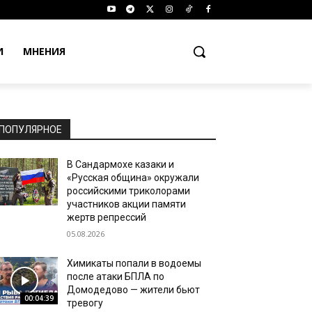
И
МНЕНИЯ
ПОПУЛЯРНОЕ
В Сандармохе казаки и
«Русская община» окружали
российскими триколорами
участников акции памяти
жертв репрессий
05.08.2026
Химикаты попали в водоемы
после атаки БПЛА по
Домодедово — жители бьют
00:04:39
тревогу