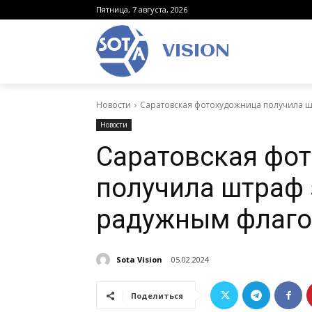
Пятница, 7 августа, 2026
VISION
Новости
Саратовская фотохудожница получила ш
Новости
Саратовская фо
получила штраф 
радужным флаг
Sota Vision
05.02.2024
Поделиться