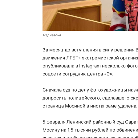
Медиазона
За месяц до вступления в силу решения 
движения ЛГБТ» экстремистской организ
опубликовала в Instagram несколько фот
соцсети сотрудник центра «Э».
Сначала суд по делу фотохудожницы назн
допросить полицейского, сделавшего ск
страница Мосиной в инстаграме удалена.
5 февраля Ленинский районный суд Сар
Мосину на 1,5 тысячи рублей по обвинен
суде так и не было оглашено, за какие п