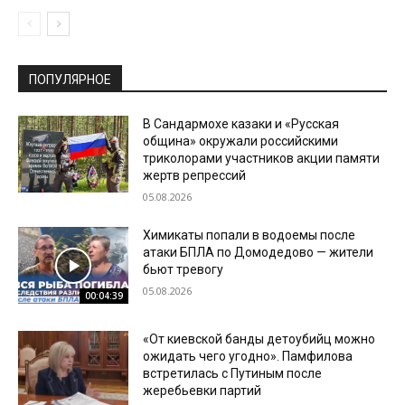
ПОПУЛЯРНОЕ
В Сандармохе казаки и «Русская
община» окружали российскими
триколорами участников акции памяти
жертв репрессий
05.08.2026
Химикаты попали в водоемы после
атаки БПЛА по Домодедово — жители
бьют тревогу
05.08.2026
00:04:39
«От киевской банды детоубийц можно
ожидать чего угодно». Памфилова
встретилась с Путиным после
жеребьевки партий