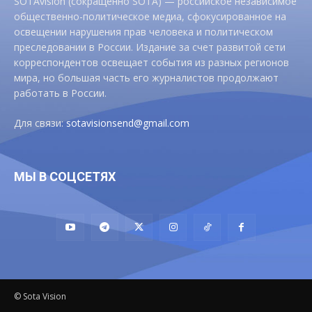
SOTAvision (сокращенно SOTA) — российское независимое
общественно-политическое медиа, сфокусированное на
освещении нарушения прав человека и политическом
преследовании в России. Издание за счет развитой сети
корреспондентов освещает события из разных регионов
мира, но большая часть его журналистов продолжают
работать в России.
Для связи:
sotavisionsend@gmail.com
МЫ В СОЦСЕТЯХ
© Sota Vision