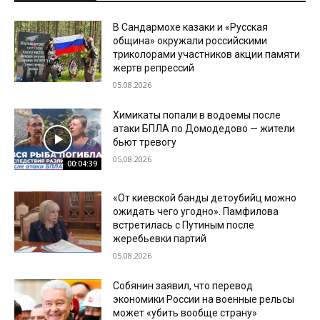
В Сандармохе казаки и «Русская
община» окружали российскими
триколорами участников акции памяти
жертв репрессий
05.08.2026
Химикаты попали в водоемы после
атаки БПЛА по Домодедово — жители
бьют тревогу
05.08.2026
00:04:39
«От киевской банды детоубийц можно
ожидать чего угодно». Памфилова
встретилась с Путиным после
жеребьевки партий
05.08.2026
Собянин заявил, что перевод
экономики России на военные рельсы
может «убить вообще страну»