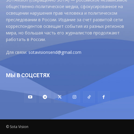
общественно-политическое медиа, сфокусированное на
освещении нарушения прав человека и политическом
преследовании в России. Издание за счет развитой сети
корреспондентов освещает события из разных регионов
мира, но большая часть его журналистов продолжают
работать в России.
Для связи:
sotavisionsend@gmail.com
МЫ В СОЦСЕТЯХ
© Sota Vision