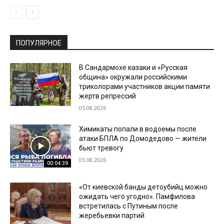
ПОПУЛЯРНОЕ
В Сандармохе казаки и «Русская
община» окружали российскими
триколорами участников акции памяти
жертв репрессий
05.08.2026
Химикаты попали в водоемы после
атаки БПЛА по Домодедово — жители
бьют тревогу
05.08.2026
00:04:39
«От киевской банды детоубийц можно
ожидать чего угодно». Памфилова
встретилась с Путиным после
жеребьевки партий