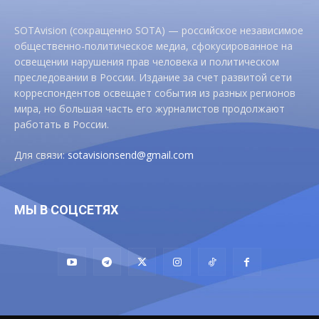
SOTAvision (сокращенно SOTA) — российское независимое
общественно-политическое медиа, сфокусированное на
освещении нарушения прав человека и политическом
преследовании в России. Издание за счет развитой сети
корреспондентов освещает события из разных регионов
мира, но большая часть его журналистов продолжают
работать в России.
Для связи:
sotavisionsend@gmail.com
МЫ В СОЦСЕТЯХ