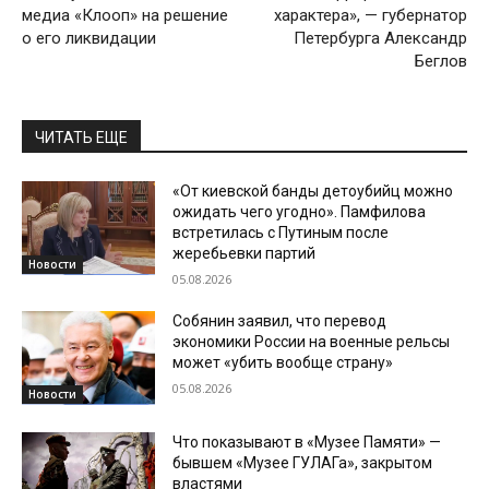
медиа «Клооп» на решение
характера», — губернатор
о его ликвидации
Петербурга Александр
Беглов
ЧИТАТЬ ЕЩЕ
«От киевской банды детоубийц можно
ожидать чего угодно». Памфилова
встретилась с Путиным после
жеребьевки партий
Новости
05.08.2026
Собянин заявил, что перевод
экономики России на военные рельсы
может «убить вообще страну»
05.08.2026
Новости
Что показывают в «Музее Памяти» —
бывшем «Музее ГУЛАГа», закрытом
властями