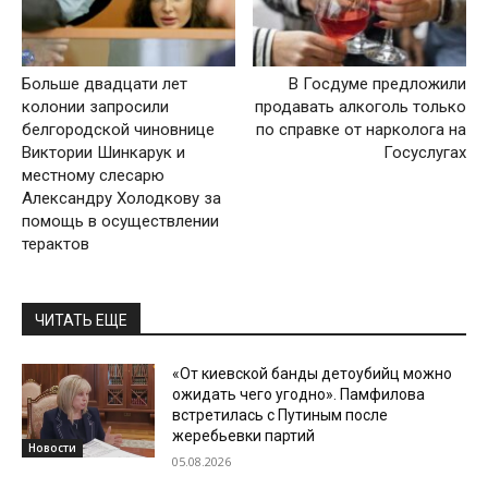
Больше двадцати лет
В Госдуме предложили
колонии запросили
продавать алкоголь только
белгородской чиновнице
по справке от нарколога на
Виктории Шинкарук и
Госуслугах
местному слесарю
Александру Холодкову за
помощь в осуществлении
терактов
ЧИТАТЬ ЕЩЕ
«От киевской банды детоубийц можно
ожидать чего угодно». Памфилова
встретилась с Путиным после
жеребьевки партий
Новости
05.08.2026