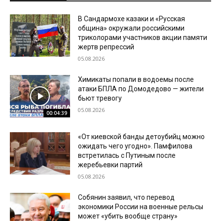
В Сандармохе казаки и «Русская
община» окружали российскими
триколорами участников акции памяти
жертв репрессий
05.08.2026
Химикаты попали в водоемы после
атаки БПЛА по Домодедово — жители
бьют тревогу
05.08.2026
00:04:39
«От киевской банды детоубийц можно
ожидать чего угодно». Памфилова
встретилась с Путиным после
жеребьевки партий
05.08.2026
Собянин заявил, что перевод
экономики России на военные рельсы
может «убить вообще страну»