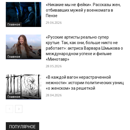
«Никакие мы не фейки». Рассказы жен,
отбивавших мужей у военкомата в
Пензе
29.06.2026
Главное
«Русские артисты реально супер
крутые. Так, как они, больше никто не
работает»: актриса Варвара Шмыкова о
международном успехе и фильме
Главное
«Минотавр»
28.05.2026
«В каждой вагон нерастраченной
нежности»: истории политических узниц
«о женском» за решеткой
28.04.2026
Главное
ПОПУЛЯРНОЕ