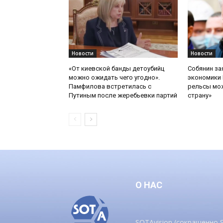
Новости
Новости
«От киевской банды детоубийц
Собянин за
можно ожидать чего угодно».
экономики 
Памфилова встретилась с
рельсы мож
Путиным после жеребьевки партий
страну»
О НАС
SOTAvision (сокращенно