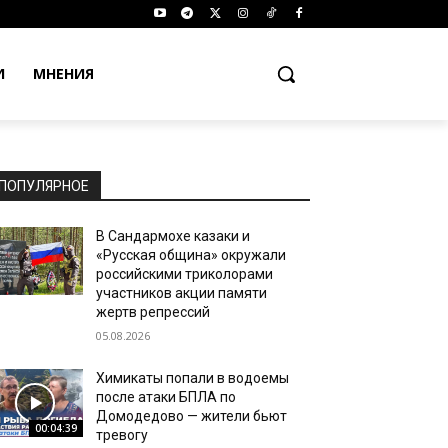
И
МНЕНИЯ
ПОПУЛЯРНОЕ
В Сандармохе казаки и
«Русская община» окружали
российскими триколорами
участников акции памяти
жертв репрессий
05.08.2026
Химикаты попали в водоемы
после атаки БПЛА по
Домодедово — жители бьют
00:04:39
тревогу