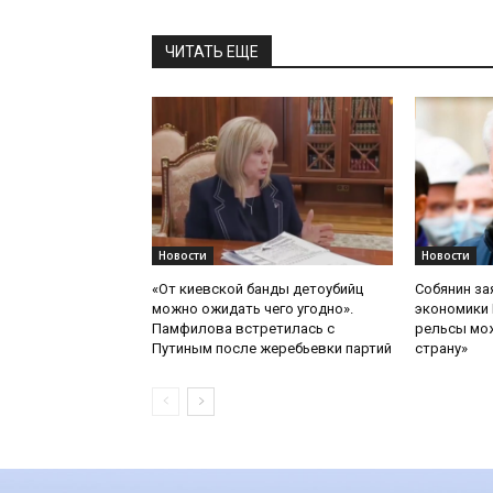
ЧИТАТЬ ЕЩЕ
Новости
Новости
«От киевской банды детоубийц
Собянин за
можно ожидать чего угодно».
экономики 
Памфилова встретилась с
рельсы мож
Путиным после жеребьевки партий
страну»