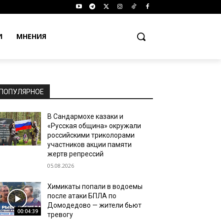
И
МНЕНИЯ
ПОПУЛЯРНОЕ
В Сандармохе казаки и
«Русская община» окружали
российскими триколорами
участников акции памяти
жертв репрессий
05.08.2026
Химикаты попали в водоемы
после атаки БПЛА по
Домодедово — жители бьют
00:04:39
тревогу