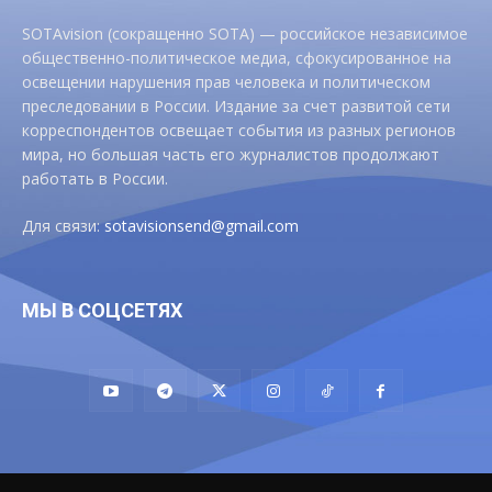
SOTAvision (сокращенно SOTA) — российское независимое
общественно-политическое медиа, сфокусированное на
освещении нарушения прав человека и политическом
преследовании в России. Издание за счет развитой сети
корреспондентов освещает события из разных регионов
мира, но большая часть его журналистов продолжают
работать в России.
Для связи:
sotavisionsend@gmail.com
МЫ В СОЦСЕТЯХ