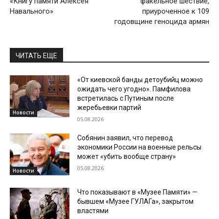
«Книгу памяти Алексея
факельное шествие,
Навального»
приуроченное к 109
годовщине геноцида армян
ЧИТАТЬ ЕЩЕ
«От киевской банды детоубийц можно
ожидать чего угодно». Памфилова
встретилась с Путиным после
жеребьевки партий
Новости
05.08.2026
Собянин заявил, что перевод
экономики России на военные рельсы
может «убить вообще страну»
05.08.2026
Новости
Что показывают в «Музее Памяти» —
бывшем «Музее ГУЛАГа», закрытом
властями