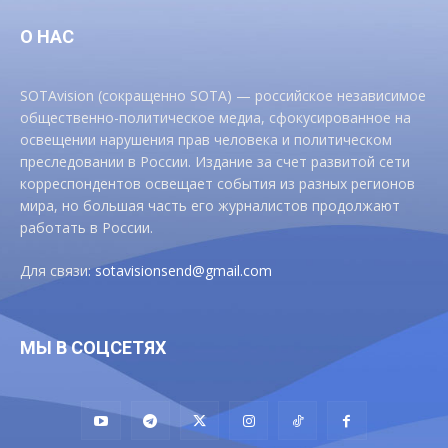
О НАС
SOTAvision (сокращенно SOTA) — российское независимое
общественно-политическое медиа, сфокусированное на
освещении нарушения прав человека и политическом
преследовании в России. Издание за счет развитой сети
корреспондентов освещает события из разных регионов
мира, но большая часть его журналистов продолжают
работать в России.
Для связи:
sotavisionsend@gmail.com
МЫ В СОЦСЕТЯХ