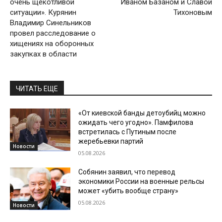
очень щекотливой
Иваном Базаном и Славой
ситуации». Курянин
Тихоновым
Владимир Синельников
провел расследование о
хищениях на оборонных
закупках в области
ЧИТАТЬ ЕЩЕ
«От киевской банды детоубийц можно
ожидать чего угодно». Памфилова
встретилась с Путиным после
жеребьевки партий
Новости
05.08.2026
Собянин заявил, что перевод
экономики России на военные рельсы
может «убить вообще страну»
05.08.2026
Новости