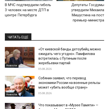
В МЧС подтвердили гибель
Депутаты Госдумы
3 человек на месте ДТП в
утвердили Михаила
центре Петербурга
Мишустина на пост
премьер-министра
ЧИТАТЬ ЕЩЕ
«От киевской банды детоубийц можно
ожидать чего угодно». Памфилова
встретилась с Путиным после
жеребьевки партий
Новости
05.08.2026
Собянин заявил, что перевод
экономики России на военные рельсы
может «убить вообще страну»
05.08.2026
Новости
Что показывают в «Музее Памяти» —