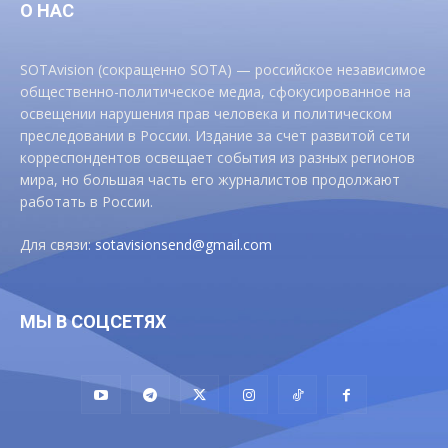
О НАС
SOTAvision (сокращенно SOTA) — российское независимое
общественно-политическое медиа, сфокусированное на
освещении нарушения прав человека и политическом
преследовании в России. Издание за счет развитой сети
корреспондентов освещает события из разных регионов
мира, но большая часть его журналистов продолжают
работать в России.
Для связи:
sotavisionsend@gmail.com
МЫ В СОЦСЕТЯХ