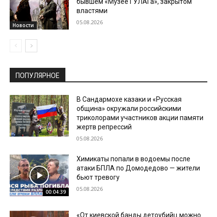
бывшем «Музее ГУЛАГа», закрытом
властями
05.08.2026
Новости
ПОПУЛЯРНОЕ
В Сандармохе казаки и «Русская
община» окружали российскими
триколорами участников акции памяти
жертв репрессий
05.08.2026
Химикаты попали в водоемы после
атаки БПЛА по Домодедово — жители
бьют тревогу
05.08.2026
00:04:39
«От киевской банды детоубийц можно