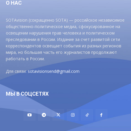
О НАС
SOTAvision (сокращенно SOTA) — российское независимое
общественно-политическое медиа, сфокусированное на
освещении нарушения прав человека и политическом
преследовании в России. Издание за счет развитой сети
корреспондентов освещает события из разных регионов
мира, но большая часть его журналистов продолжают
работать в России.
Для связи:
sotavisionsend@gmail.com
МЫ В СОЦСЕТЯХ